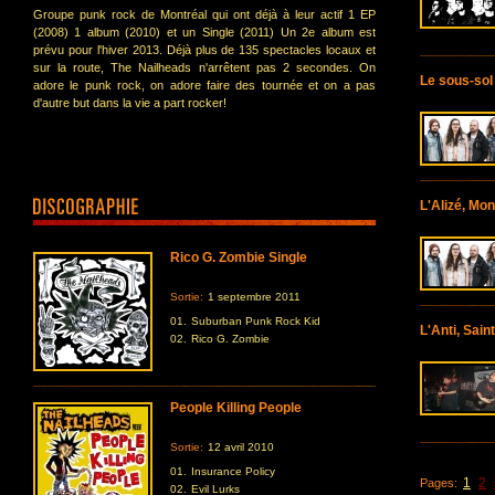
Groupe punk rock de Montréal qui ont déjà à leur actif 1 EP
(2008) 1 album (2010) et un Single (2011) Un 2e album est
prévu pour l'hiver 2013. Déjà plus de 135 spectacles locaux et
sur la route, The Nailheads n'arrêtent pas 2 secondes. On
Le sous-sol
adore le punk rock, on adore faire des tournée et on a pas
d'autre but dans la vie a part rocker!
L'Alizé, Mon
Rico G. Zombie Single
Sortie:
1 septembre 2011
01.
Suburban Punk Rock Kid
L'Anti, Sain
02.
Rico G. Zombie
People Killing People
Sortie:
12 avril 2010
01.
Insurance Policy
1
2
Pages:
02.
Evil Lurks