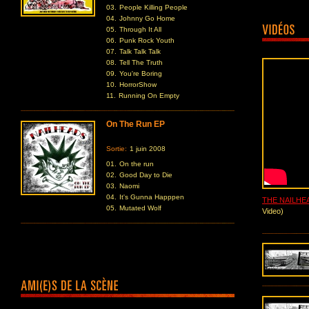
03.
People Killing People
04.
Johnny Go Home
05.
Through It All
06.
Punk Rock Youth
07.
Talk Talk Talk
08.
Tell The Truth
09.
You're Boring
10.
HorrorShow
11.
Running On Empty
On The Run EP
Sortie:
1 juin 2008
01.
On the run
02.
Good Day to Die
03.
Naomi
04.
It's Gunna Happpen
THE NAILHE
05.
Mutated Wolf
Video)