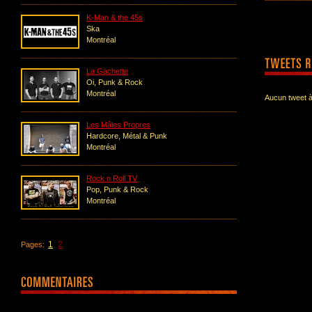
K-Man & the 45s
Ska
Montréal
La Gachette
Oi, Punk & Rock
Montréal
Aucun tweet à
Les Mâles Propres
Hardcore, Métal & Punk
Montréal
Rock n Roll TV
Pop, Punk & Rock
Montréal
1
2
Pages: