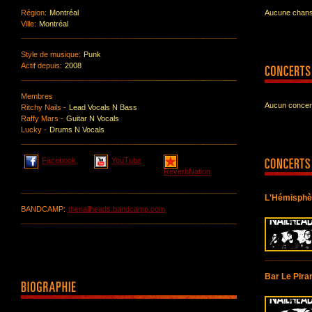
Région:
Montréal
Aucune chanso
Ville:
Montréal
Style de musique:
Punk
Actif depuis:
2008
Membres
Aucun concert
Ritchy Nails -
Lead Vocals N Bass
Raffy Mars -
Guitar N Vocals
Lucky -
Drums N Vocals
Facebook
YouTube
ReverbNation
L'Hémisphè
BANDCAMP:
thenailheads.bandcamp.com
Bar Le Pira