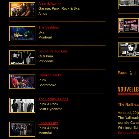
Arsenik Atom-x
Garage, Punk, Rock & Ska
Amos
The Beatdown
Ska
Montréal
Before It's Too Late
Oi & Punk
Princeville
1
2
Pages:
Crooked Jacks
Punk
Sherbrooke
The Fabulous Habs
Punk & Rock
The Nailhea
Saint-Hyacinthe
Vendredi, 20 ju
The Nailheads 
tournée Canad
Farler's Fury
Winnipeg, Edm
Punk & Rock
En savoir plu
Montréal