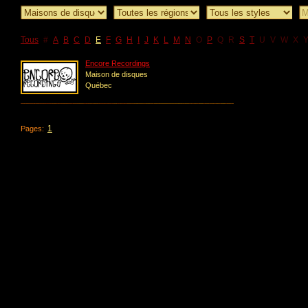
Tous
#
A
B
C
D
E
F
G
H
I
J
K
L
M
N
O
P
Q
R
S
T
U
V
W
X
Encore Recordings
Maison de disques
Québec
1
Pages: