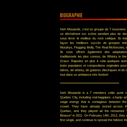
Irish Moutarde, c’est un groupe de 7 musiciens
se déchaînent sur scène pendant plus de de
vous livrer le meilleur du rock celtique. Ils int
façon les meilleurs succès de groupes tel
Murphys, Flogging Molly, The Real McKenzies, et
Ils vous offrent également des adaptation
traditionnels les plus connus, de Whisky in th
Grace. Rajoutez en plus à cela quelques aut
boire populaires et compositions originales pour
bières, de whisky, de guitares électriques et d
tout dans un ambiance très festive!
****************************************************
Irish Moutarde is a 7 members celtic punk 
Quebec City, including real bagpipes, a banjo an
stage energy that is contagious between th
crowd. They have already toured across th
Quebec, and they played air the renowned 
Beauce" in 2011. On February 14th, 2012, they wi
first single, and continue to spread the folklore 