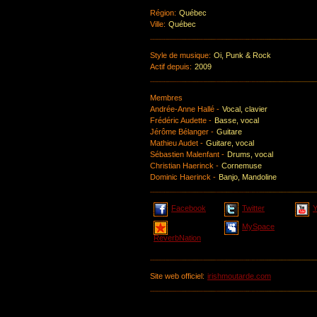
Région:
Québec
Ville:
Québec
Style de musique:
Oi, Punk & Rock
Actif depuis:
2009
Membres
Andrée-Anne Hallé -
Vocal, clavier
Frédéric Audette -
Basse, vocal
Jérôme Bélanger -
Guitare
Mathieu Audet -
Guitare, vocal
Sébastien Malenfant -
Drums, vocal
Christian Haerinck -
Cornemuse
Dominic Haerinck -
Banjo, Mandoline
Facebook
Twitter
MySpace
ReverbNation
Site web officiel:
irishmoutarde.com