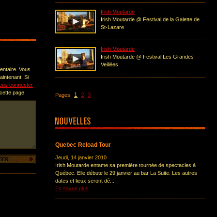
Irish Moutarde
Irish Moutarde @ Festival de la Galette de
St-Lazare
Irish Moutarde
Irish Moutarde @ Festival Les Grandes
Veillées
entaire. Vous
intenant. Si
ous connecter
 cette page.
1
2
3
Pages:
Quebec Reload Tour
Jeudi, 14 janvier 2010
Irish Moutarde entame sa première tournée de spectacles à
Québec. Elle débute le 29 janvier au bar La Suite. Les autres
dates et lieux seront dé...
En savoir plus