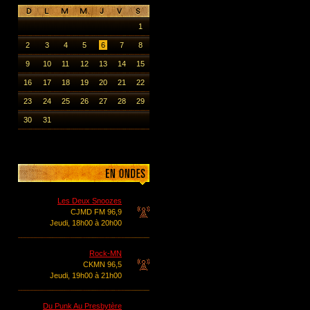
1
2
3
4
5
6
7
8
9
10
11
12
13
14
15
16
17
18
19
20
21
22
23
24
25
26
27
28
29
30
31
Les Deux Snoozes
CJMD FM 96,9
Jeudi, 18h00 à 20h00
Rock-MN
CKMN 96,5
Jeudi, 19h00 à 21h00
Du Punk Au Presbytère