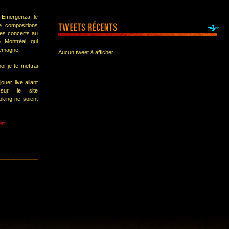
t Emergenza, le
e compositions
des concerts au
 Montréal qui
llemagne.
Aucun tweet à afficher
oi je te mettrai
ouer live allant
 sur le site
oking ne soient
et