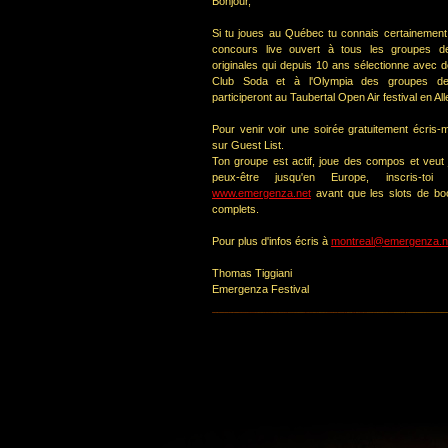
Bonjour,
Si tu joues au Québec tu connais certainemen
concours live ouvert à tous les groupes d
originales qui depuis 10 ans sélectionne avec 
Club Soda et à l'Olympia des groupes de
participeront au Taubertal Open Air festival en A
Pour venir voir une soirée gratuitement écris-m
sur Guest List.
Ton groupe est actif, joue des compos et veut j
peux-être jusqu'en Europe, inscris-toi
www.emergenza.net
avant que les slots de bo
complets.
Pour plus d'infos écris à
montreal@emergenza.n
Thomas Tiggiani
Emergenza Festival