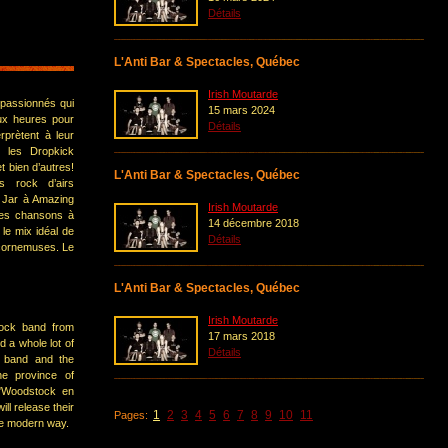
Détails
L'Anti Bar & Spectacles, Québec
Irish Moutarde
 passionnés qui
15 mars 2024
ux heures pour
Détails
erprètent à leur
s les Dropkick
 bien d’autres!
L'Anti Bar & Spectacles, Québec
s rock d’airs
e Jar à Amazing
Irish Moutarde
res chansons à
14 décembre 2018
 le mix idéal de
Détails
e cornemuses. Le
L'Anti Bar & Spectacles, Québec
Irish Moutarde
rock band from
17 mars 2018
d a whole lot of
Détails
e band and the
e province of
"Woodstock en
ll release their
1
2
3
4
5
6
7
8
9
10
11
Pages:
the modern way.