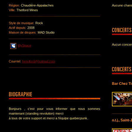
Région:
Chaudière-Appalaches
Aucune chanso
Ville:
Thetford Mines
Style de musique:
Rock
Actif depuis:
2008
Maison de disques:
MAD Studio
Aucun concert
MySpace
Courriel:
henriford@hotmail.com
Bar Chez Ti
Bonjours , c'est pour vous informer que nous sommes
maintenant (standing revolution) merci
à tous de votre support et merci a l'équipe quebecpunk.
o.t.j., Sain