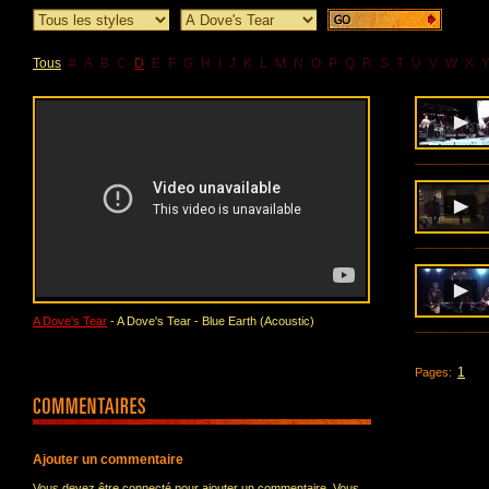
Tous
#
A
B
C
D
E
F
G
H
I
J
K
L
M
N
O
P
Q
R
S
T
U
V
W
X
A Dove's Tear
- A Dove's Tear - Blue Earth (Acoustic)
1
Pages:
Ajouter un commentaire
Vous devez être connecté pour ajouter un commentaire. Vous