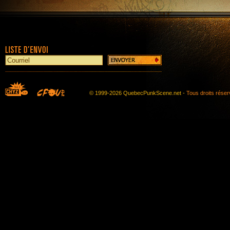
© 1999-2026 QuebecPunkScene.net -
Tous droits rése