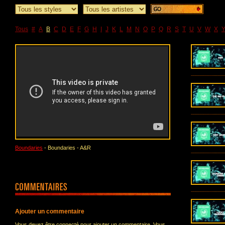
Tous
#
A
B
C
D
E
F
G
H
I
J
K
L
M
N
O
P
Q
R
S
T
U
V
W
X
Boundaries
- Boundaries - A&R
Ajouter un commentaire
Vous devez être connecté pour ajouter un commentaire. Vous