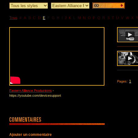
Tous
#
A
B
C
D
E
F
G
H
I
J
K
L
M
N
O
P
Q
R
S
T
U
V
W
X
1
Pages:
Eastern Alliance Productions
-
https://youtube.com/devicesupport
Ajouter un commentaire