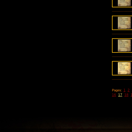
1
2
Pages:
16
17
18