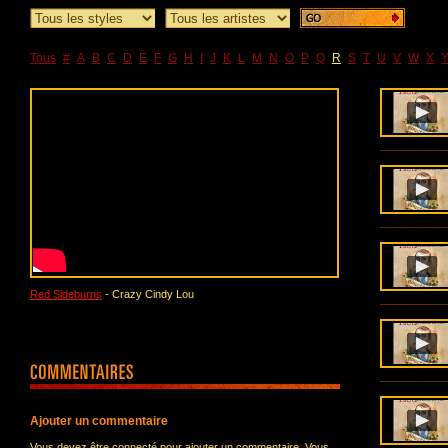
Tous
#
A
B
C
D
E
F
G
H
I
J
K
L
M
N
O
P
Q
R
S
T
U
V
W
X
Red Sideburns
- Crazy Cindy Lou
Ajouter un commentaire
Vous devez être connecté pour ajouter un commentaire. Vous