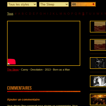
Tous
#
A
B
C
D
E
F
G
H
I
J
K
L
M
N
O
P
Q
R
S
T
U
V
W
X
The Sleep
- Carey - Desolation - 2013 - Born as a Man
Ajouter un commentaire
Vous devez être connecté pour ajouter un commentaire. Vous