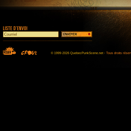
© 1999-2026 QuebecPunkScene.net -
Tous droits rése