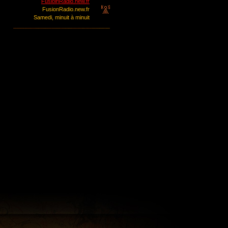
FusioinRadio.new.fr
FusionRadio.new.fr
Samedi, minuit à minuit