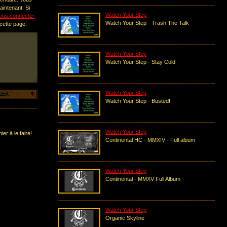
intenant. Si
Watch Your Step
ous connecter
Watch Your Step - Trash The Talk
 cette page.
Watch Your Step
Watch Your Step - Stay Cold
Watch Your Step
Watch Your Step - Busted!
Watch Your Step
er à le faire!
Continental HC - MMXIV - Full album
Watch Your Step
Continental - MMXV Full Album
Watch Your Step
Organic Skyline