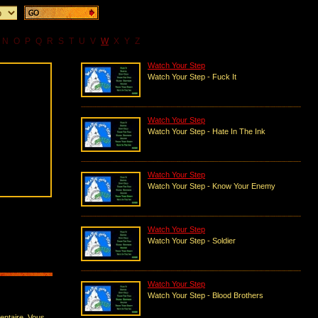
N
O
P
Q
R
S
T
U
V
W
X
Y
Z
Watch Your Step
Watch Your Step - Fuck It
Watch Your Step
Watch Your Step - Hate In The Ink
Watch Your Step
Watch Your Step - Know Your Enemy
Watch Your Step
Watch Your Step - Soldier
Watch Your Step
Watch Your Step - Blood Brothers
entaire. Vous