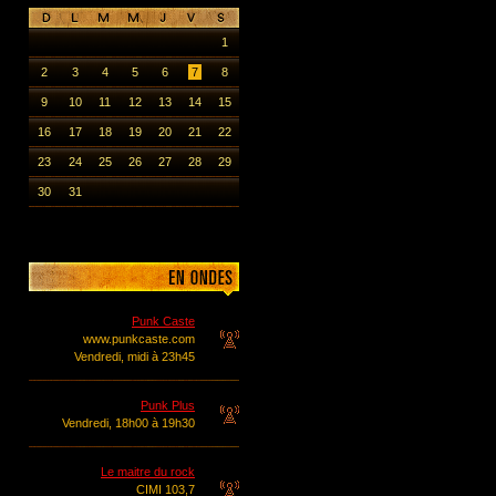
1
2
3
4
5
6
7
8
9
10
11
12
13
14
15
16
17
18
19
20
21
22
23
24
25
26
27
28
29
30
31
Punk Caste
www.punkcaste.com
Vendredi, midi à 23h45
Punk Plus
Vendredi, 18h00 à 19h30
Le maitre du rock
CIMI 103,7