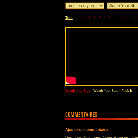
Tous
#
A
B
C
D
E
F
G
H
I
J
K
L
M
Watch Your Step
- Watch Your Step - Fuck It
Ajouter un commentaire
Vous devez être connecté pour ajouter un comm