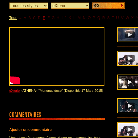
Tous
#
A
B
C
D
E
F
G
H
I
J
K
L
M
N
O
P
Q
R
S
T
U
V
W
X
eXterio
- ATHENA - "Mononucléose" (Disponible 17 Mars 2015)
Ajouter un commentaire
Vous devez être connecté pour ajouter un commentaire. Vous