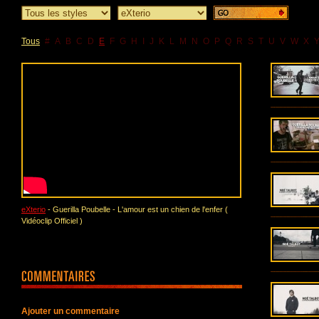
Tous
#
A
B
C
D
E
F
G
H
I
J
K
L
M
N
O
P
Q
R
S
T
U
V
W
X
eXterio
- Guerilla Poubelle - L'amour est un chien de l'enfer (
Vidéoclip Officiel )
Ajouter un commentaire