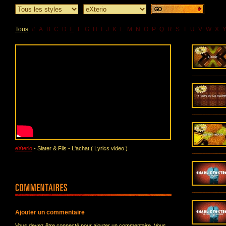
Tous
#
A
B
C
D
E
F
G
H
I
J
K
L
M
N
O
P
Q
R
S
T
U
V
W
X
eXterio
- Slater & Fils - L'achat ( Lyrics video )
Ajouter un commentaire
Vous devez être connecté pour ajouter un commentaire. Vous