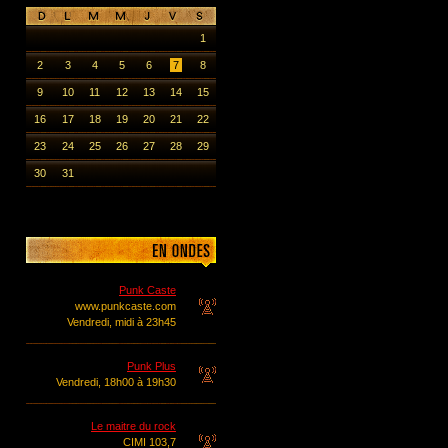
1
2
3
4
5
6
7
8
9
10
11
12
13
14
15
16
17
18
19
20
21
22
23
24
25
26
27
28
29
30
31
Punk Caste
www.punkcaste.com
Vendredi, midi à 23h45
Punk Plus
Vendredi, 18h00 à 19h30
Le maitre du rock
CIMI 103,7