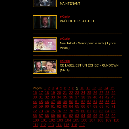
MAINTENANT
eXterio
VA ÉCOUTER LA LUTTE
eXterio
Noé Talbot - Mourir pour le rock ( Lyrics
Video )
eXterio
CE LABEL EST UN ÉCHEC - RUNDOWN
(S6E4)
1
2
3
4
5
6
7
8
9
10
11
12
13
14
15
Pages:
16
17
18
19
20
21
22
23
24
25
26
27
28
29
30
31
32
33
34
35
36
37
38
39
40
41
42
43
44
45
46
47
48
49
50
51
52
53
54
55
56
57
58
59
60
61
62
63
64
65
66
67
68
69
70
71
72
73
74
75
76
77
78
79
80
81
82
83
84
85
86
87
88
89
90
91
92
93
94
95
96
97
98
99
100
101
102
103
104
105
106
107
108
109
110
111
112
113
114
115
116
117