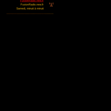
FusioinRadio.new.fr
FusionRadio.new.fr
Samedi, minuit à minuit