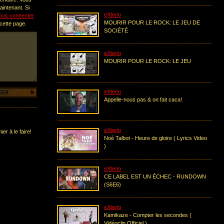
intenant. Si
eXterio
ous connecter
MOURIR POUR LE ROCK: LE JEU DE
 cette page.
SOCIÉTÉ
eXterio
MOURIR POUR LE ROCK: LE JEU
eXterio
Appelle-nous pas & on fait caca!
eXterio
er à le faire!
Noé Talbot - Heure de gloire ( Lyrics Video
)
eXterio
CE LABEL EST UN ÉCHEC - RUNDOWN
(S6E6)
eXterio
Kamikaze - Compter les secondes (
Vidéoclip Officiel )