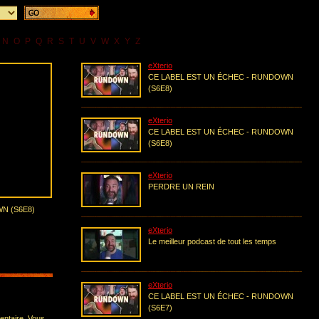
N
O
P
Q
R
S
T
U
V
W
X
Y
Z
eXterio
CE LABEL EST UN ÉCHEC - RUNDOWN
(S6E8)
eXterio
CE LABEL EST UN ÉCHEC - RUNDOWN
(S6E8)
eXterio
PERDRE UN REIN
N (S6E8)
eXterio
Le meilleur podcast de tout les temps
eXterio
CE LABEL EST UN ÉCHEC - RUNDOWN
(S6E7)
entaire. Vous