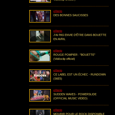
eXterio
DES BONNES SAUCISSES
eXterio
J'AI PAS ENVIE D'ÊTRE DANS BOUETTE
EN AVRIL
eXterio
ROUGE POMPIER : "BOUETTE"
(Vidéoclip officiel)
eXterio
CE LABEL EST UN ÉCHEC - RUNDOWN
(S6E5)
eXterio
SUDDEN WAVES - POWERSLIDE
(OFFICIAL MUSIC VIDEO)
eXterio
MOURIR POUR LE ROCK DISPONIBLE