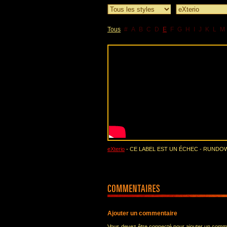
Tous
#
A
B
C
D
E
F
G
H
I
J
K
L
M
eXterio
- CE LABEL EST UN ÉCHEC - RUNDOW
Ajouter un commentaire
Vous devez être connecté pour ajouter un comm