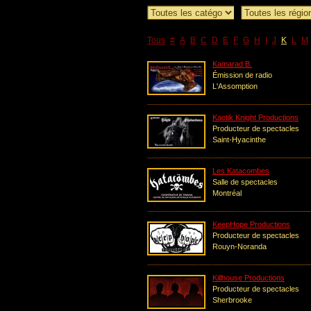
Tous
#
A
B
C
D
E
F
G
H
I
J
K
L
M
Kamarad B.
Émission de radio
L'Assomption
Kaotik Knight Productions
Producteur de spectacles
Saint-Hyacinthe
Les Katacombes
Salle de spectacles
Montréal
KeepHope Productions
Producteur de spectacles
Rouyn-Noranda
Killhouse Productions
Producteur de spectacles
Sherbrooke