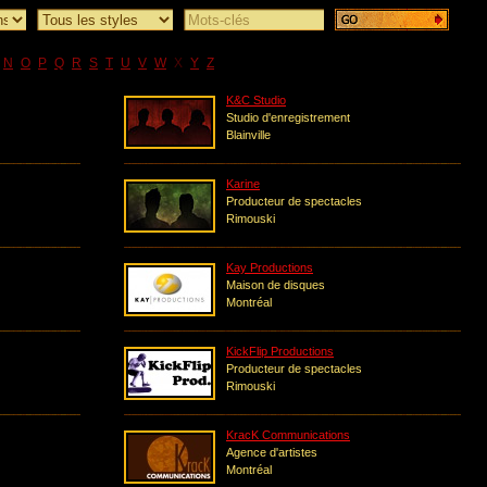
N
O
P
Q
R
S
T
U
V
W
X
Y
Z
K&C Studio
Studio d'enregistrement
Blainville
Karine
Producteur de spectacles
Rimouski
Kay Productions
Maison de disques
Montréal
KickFlip Productions
Producteur de spectacles
Rimouski
KracK Communications
Agence d'artistes
Montréal