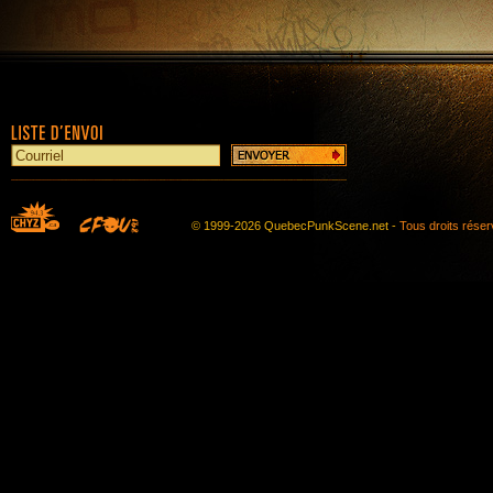
© 1999-2026 QuebecPunkScene.net -
Tous droits rése