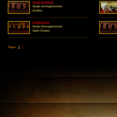
Studio RedShark
Studio d'enregistrement
Québec
Studio Rouge
Studio d'enregistrement
Saint-Césaire
1
2
Pages: