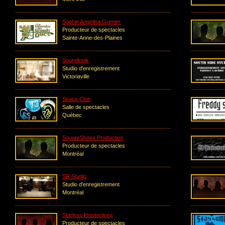
Sophie Angelina Grenier
Producteur de spectacles
Sainte-Anne-des-Plaines
Soundlogik
Studio d'enregistrement
Victoriaville
Space Club
Salle de spectacles
Québec
SquareShoes Production
Producteur de spectacles
Montréal
SR Studio
Studio d'enregistrement
Montréal
Starless Productions
Producteur de spectacles