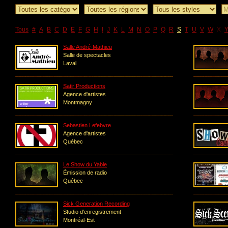
Tous
#
A
B
C
D
E
F
G
H
I
J
K
L
M
N
O
P
Q
R
S
T
U
V
W
X
Salle André-Mathieu
Salle de spectacles
Laval
Satir Productions
Agence d'artistes
Montmagny
Sebastien Lefebvre
Agence d'artistes
Québec
Le Show du Yable
Émission de radio
Québec
Sick Generation Recording
Studio d'enregistrement
Montréal-Est