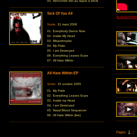
05.
Rencontre moi au raque a bécik
Sick Of You All
SLAUGHTER
Sortie:
31 mars 2006
01.
Everybody Dance Now
02.
Inside My Head
03.
Misanthropist
04.
My Pride
05.
I am Destroyed
06.
Everything Leaves Scars
07.
All Hate Within
All Hate Within EP
Sortie:
15 octobre 2005
01.
My Pride
02.
Everything Leaves Scars
03.
Inside my Head
04.
I am Destroyed
05.
Nasal Blood Sequancer
06.
All Hate Within (live)
1
2
Pages: