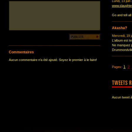
Lundi, 13 juin
www.slaughte
Go and tell all
Akasha?
Mercredi, 19 
L'album est te
Ne manquez pa
Drummondvill
Commentaires
Aucun commentaire n'a été ajouté. Soyez le premier à le faire!
1
2
Pages:
Aucun tweet à