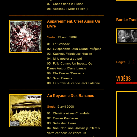
07.
Chaos dans la Prairie
08.
Akasha? ( Mine de rien )
Bar Le Tras
Apparemment, C'est Aussi Un
Livre
Sortie:
13 août 2009
01.
La Croisade
02.
L'Aspartame D'un Grand Intrépide
03.
Kashmir, Fabuleuse Histoire
04.
Ici le poulet a du poil
1
2
Pages:
05.
Folle Comme Un Insecte Qui
Danse Autour D'une Lampe
06.
Elle Crossa l'Crasseux
07.
Scan Banane
08.
Le Power Juicer de Jack Lalanne
Au Royaume Des Bananes
Sortie:
5 avril 2008
01.
Christina et ses Chandails
02.
Grosse Poufiasse
03.
Sébastien Denis
04.
Non, Non, non, Jamais je n'ferais
Votre connerie de concours