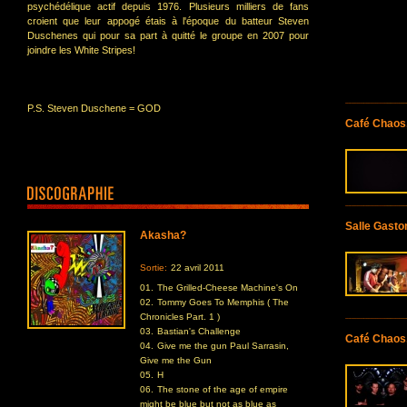
psychédélique actif depuis 1976. Plusieurs milliers de fans
croient que leur appogé étais à l'époque du batteur Steven
Duschenes qui pour sa part à quitté le groupe en 2007 pour
joindre les White Stripes!
P.S. Steven Duschene = GOD
Café Chaos,
Salle Gasto
Akasha?
Sortie:
22 avril 2011
01.
The Grilled-Cheese Machine's On
02.
Tommy Goes To Memphis ( The
Chronicles Part. 1 )
03.
Bastian's Challenge
Café Chaos,
04.
Give me the gun Paul Sarrasin,
Give me the Gun
05.
H
06.
The stone of the age of empire
might be blue but not as blue as