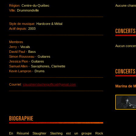
Région:
Centre-du-Québec
Aucune chanso
Ville:
Drummondville
Style de musique:
Hardcore & Métal
Actif depuis:
2003
Membres
Aucun concert
Jerry -
Vocals
David Paul -
Bass
Simon Rousseau -
Guitares
Jessica Pion -
Guitares
Samuel Allen -
Saxophones, Clarinette
Kevin Lampron -
Drums
Courriel:
slaughterslashingofficial@gmail.com
Marina de M
En Résumé Slaughter Slashing est un groupe Rock