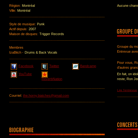
Région:
Montréal
Aucune chanso
Ville:
Montréal
Style de musique:
Punk
Actif depuis:
2007
Maison de disques:
Trigger Records
Groupe du mo
Membres
Entrevue ave
IzaBitch -
Drums & Back Vocals
Pour vous, Ro
Facebook
Twitter
Bandcamp
d'autres grand
YouTube
En fait, on i
ReverbNation
reste, Ron Je
Lire l'entrevue
Courriel:
the.horny.biatches@gmail.com