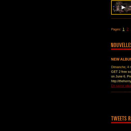
1
2
Pages:
NEW ALBUM
Dimanche, 4 
GET 2 free so
on June 6. Pr
http://thehorn
En savoir plu