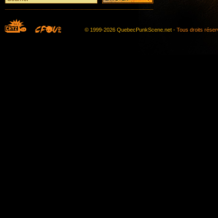
© 1999-2026 QuebecPunkScene.net -
Tous droits rése