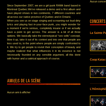
Aucun concert
Since September 2007, we are a girl punk RAWk band based in
Montreal Quebec.We’ve released a demo and a first album and
have played shows in two continents, 7 different countries and
all across our native province of Quebec and in Ontario.
When you see us on stage singing and screaming out loud dirty
lyrics and playing fast in-your-face punk, you might wonder for
a moment if we’re serious, completely insane or if we actually
have a point to get across. The answer is a bit of all three
La Sainte P
options. We basically take the stereotypical “sex sells” concept,
blow it up, take it out of its context and into one that people are
less used to, to the point where people are simply confronted to
it. We try to get people to revisit their conception of beauty and
maybe realized that what influences it in its essence is not
necessarily founded on any sensible argument; all this done
with humor and a satirical approach of course.
Coop Katac
L'Hémisphè
Aucun ami à afficher