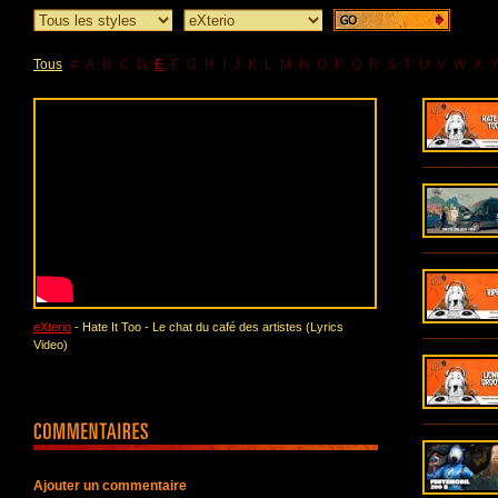
Tous
#
A
B
C
D
E
F
G
H
I
J
K
L
M
N
O
P
Q
R
S
T
U
V
W
X
eXterio
- Hate It Too - Le chat du café des artistes (Lyrics
Video)
Ajouter un commentaire