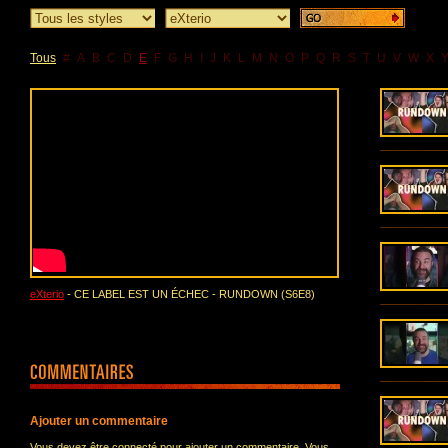
Tous
#
A
B
C
D
E
F
G
H
I
J
K
L
M
N
O
P
Q
R
S
T
U
V
W
X
eXterio
- CE LABEL EST UN ÉCHEC - RUNDOWN (S6E8)
Ajouter un commentaire
Vous devez être connecté pour ajouter un commentaire. Vous