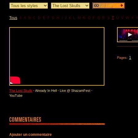
Tous
#
A
B
C
D
E
F
G
H
I
J
K
L
M
N
O
P
Q
R
S
T
U
V
W
X
1
Pages:
The Lost Skulls
- Already In Hell - Live @ ShazamFest -
YouTube
Ajouter un commentaire