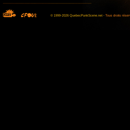
© 1999-2026 QuebecPunkScene.net -
Tous droits rése