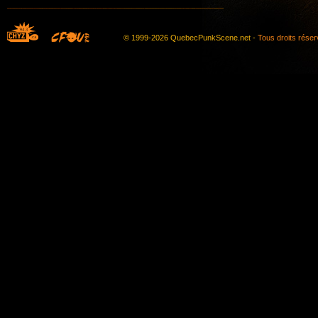
© 1999-2026 QuebecPunkScene.net -
Tous droits rése