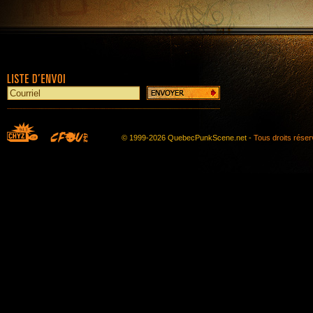
© 1999-2026 QuebecPunkScene.net -
Tous droits rése