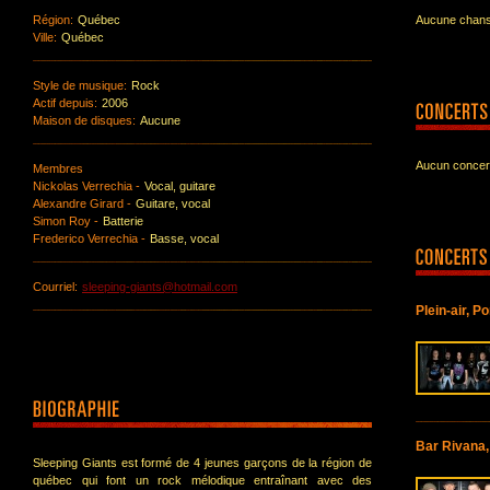
Région:
Québec
Aucune chanso
Ville:
Québec
Style de musique:
Rock
Actif depuis:
2006
Maison de disques:
Aucune
Aucun concert
Membres
Nickolas Verrechia -
Vocal, guitare
Alexandre Girard -
Guitare, vocal
Simon Roy -
Batterie
Frederico Verrechia -
Basse, vocal
Courriel:
sleeping-giants@hotmail.com
Plein-air, P
Bar Rivana
Sleeping Giants est formé de 4 jeunes garçons de la région de
québec qui font un rock mélodique entraînant avec des