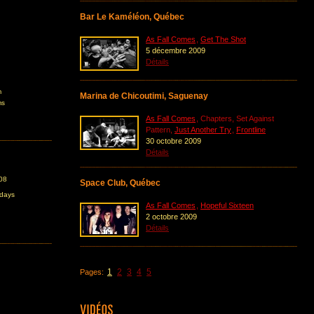
Bar Le Kaméléon, Québec
As Fall Comes
,
Get The Shot
5 décembre 2009
Détails
m
Marina de Chicoutimi, Saguenay
ms
As Fall Comes
, Chapters, Set Against
Pattern,
Just Another Try
,
Frontline
30 octobre 2009
Détails
08
Space Club, Québec
 days
As Fall Comes
,
Hopeful Sixteen
2 octobre 2009
Détails
1
2
3
4
5
Pages: