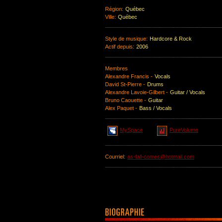
Région:
Québec
Ville:
Québec
Style de musique:
Hardcore & Rock
Actif depuis:
2006
Membres
Alexandre Francis -
Vocals
David St-Pierre -
Drums
Alexandre Lavoie-Gilbert -
Guitar / Vocals
Bruno Caouette -
Guitar
Alex Paquet -
Bass / Vocals
MySpace
PureVolume
Courriel:
as-fall-comes@hotmail.com