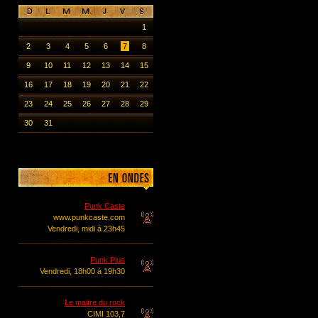
1
2
3
4
5
6
7
8
9
10
11
12
13
14
15
16
17
18
19
20
21
22
23
24
25
26
27
28
29
30
31
Punk Caste
www.punkcaste.com
Vendredi, midi à 23h45
Punk Plus
Vendredi, 18h00 à 19h30
Le maitre du rock
CIMI 103,7