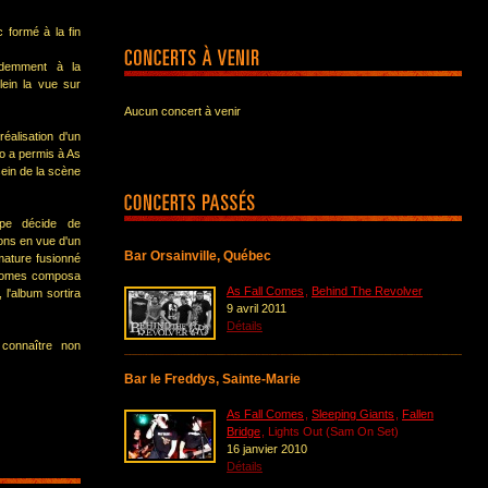
formé à la fin
ardemment à la
plein la vue sur
Aucun concert à venir
réalisation d'un
 a permis à As
ein de la scène
pe décide de
ns en vue d'un
Bar Orsainville, Québec
mature fusionné
l comes composa
As Fall Comes
,
Behind The Revolver
l'album sortira
9 avril 2011
Détails
connaître non
Bar le Freddys, Sainte-Marie
As Fall Comes
,
Sleeping Giants
,
Fallen
Bridge
, Lights Out (Sam On Set)
16 janvier 2010
Détails