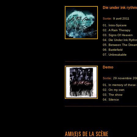
Die under ink rythm
Sortie:
9 avril 2011
01.
Intro-Spicere
02.
A Rain Therapy
03.
Signs Of Heaven
04.
Die Under Ink Ryth
05.
Between The Drea
06.
Battlefield
07.
Unbreakable
Demo
Sortie:
29 novembre 20
01.
In memory of these
02.
On my own
03.
The show
04.
Silence