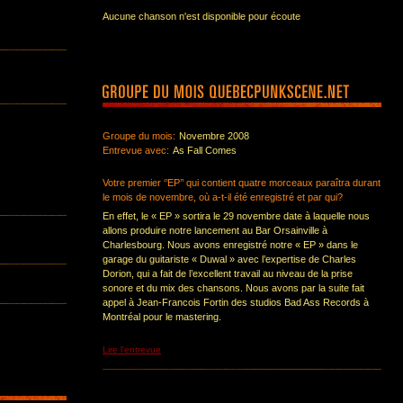
Aucune chanson n'est disponible pour écoute
Groupe du mois:
Novembre 2008
Entrevue avec:
As Fall Comes
Votre premier ‘’EP’’ qui contient quatre morceaux paraîtra durant
le mois de novembre, où a-t-il été enregistré et par qui?
En effet, le « EP » sortira le 29 novembre date à laquelle nous
allons produire notre lancement au Bar Orsainville à
Charlesbourg. Nous avons enregistré notre « EP » dans le
garage du guitariste « Duwal » avec l’expertise de Charles
Dorion, qui a fait de l’excellent travail au niveau de la prise
sonore et du mix des chansons. Nous avons par la suite fait
appel à Jean-Francois Fortin des studios Bad Ass Records à
Montréal pour le mastering.
Lire l'entrevue