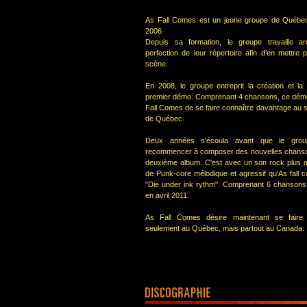
As Fall Comes est un jeune groupe de Québec 
2006.
Depuis sa formation, le groupe travaille 
perfection de leur répertoire afin d’en mettre 
scène.
En 2008, le groupe entreprit la création et la 
premier démo. Comprenant 4 chansons, ce démo
Fall Comes de se faire connaître davantage au s
de Québec.
Deux années s'écoula avant que le grou
recommencer à composer des nouvelles chanso
deuxième album. C'est avec un son rock plus 
de Punk-core mélodique et agressif qu'As fal
"Die under ink rythm". Comprenant 6 chansons, 
en avril 2011.
As Fall Comes désire maintenant se faire 
seulement au Québec, mais partout au Canada.