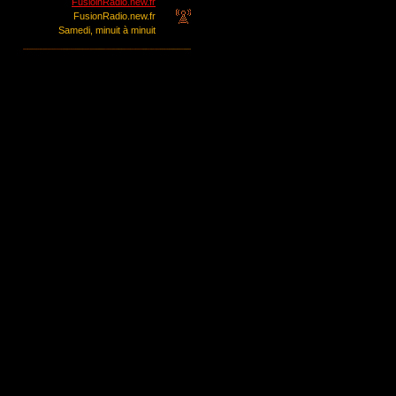
FusioinRadio.new.fr
FusionRadio.new.fr
Samedi, minuit à minuit