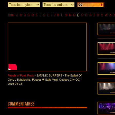
Tous
#
A
B
C
D
E
F
G
H
I
J
K
L
M
N
O
P
Q
R
S
T
U
V
W
X
People of Punk Rock
- SATANIC SURFERS - The Ballad Of
Gonzo Babbleshit / Puppet @ Salle Multi, Quebec City QC -
2019-04-18