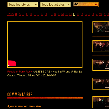
Tous
#
A
B
C
D
E
F
G
H
I
J
K
L
M
N
O
P
Q
R
S
T
U
V
W
X
People of Punk Rock
- ALIEN'S CAB - Nothing Wrong @ Bar Le
Cactus, Thetford Mines QC - 2017-04-07
Ajouter un commentaire