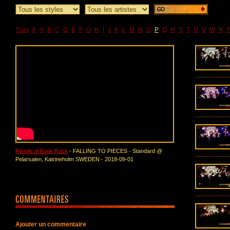
Tous
#
A
B
C
D
E
F
G
H
I
J
K
L
M
N
O
P
Q
R
S
T
U
V
W
X
People of Punk Rock
- FALLING TO PIECES - Standard @
Pelarsalen, Katrineholm SWEDEN - 2018-09-01
Ajouter un commentaire