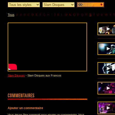
Tous
#
A
B
C
D
E
F
G
H
I
J
K
L
M
N
O
P
Q
R
S
T
U
V
W
X
Slam Disques
- Slam Disques aux Francos
Ajouter un commentaire
Vous devez être connecté pour ajouter un commentaire. Vous