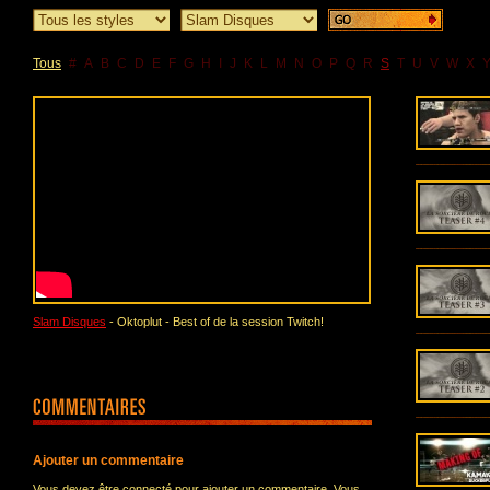
Tous
#
A
B
C
D
E
F
G
H
I
J
K
L
M
N
O
P
Q
R
S
T
U
V
W
X
Slam Disques
- Oktoplut - Best of de la session Twitch!
Ajouter un commentaire
Vous devez être connecté pour ajouter un commentaire. Vous