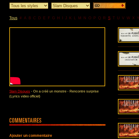
Tous
#
A
B
C
D
E
F
G
H
I
J
K
L
M
N
O
P
Q
R
S
T
U
V
W
X
Slam Disques
- On a créé un monstre - Rencontre surprise
(Lyrics video officiel)
Ajouter un commentaire