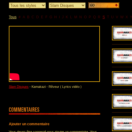
Tous
#
A
B
C
D
E
F
G
H
I
J
K
L
M
N
O
P
Q
R
S
T
U
V
W
X
Slam Disques
- Kamakazi - Rêveur ( Lyrics vidéo )
Ajouter un commentaire
Vous devez être connecté pour ajouter un commentaire. Vous