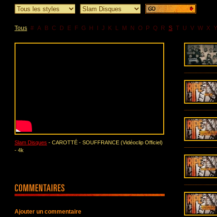
Tous
#
A
B
C
D
E
F
G
H
I
J
K
L
M
N
O
P
Q
R
S
T
U
V
W
X
Slam Disques
- CAROTTÉ - SOUFFRANCE (Vidéoclip Officiel)
- 4k
Ajouter un commentaire