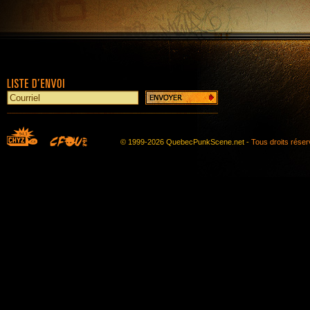
© 1999-2026 QuebecPunkScene.net -
Tous droits rése