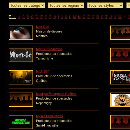
Tous
#
A
B
C
D
E
F
G
H
I
J
K
L
M
N
O
P
Q
R
S
T
U
V
W
X
Mon Oeil
Maison de disques
Montréal
Mort-ici Production
Producteur de spectacles
Yamachiche
M.U. DIY
Producteur de spectacles
Québec
Musique Émergente Québec
Producteur de spectacles
Repentigny
Myself Productions
Producteur de spectacles
Saint-Hyacinthe