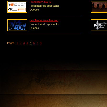
Productions McFly
Producteur de spectacles
Québec
Les Productions Noctem
Producteur de spectacles
Québec
1
2
3
4
5
6
7
8
Pages: