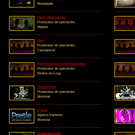
Montebello
Pierre-Mark Lavoie
Producteur de spectacles
Matane
Pino
Producteur de spectacles
Causapscal
Pork Rock And Core Productions
Producteur de spectacles
Rivière-du-Loup
Pouzza Fest
Producteur de spectacles
Montréal
Preste
Agence d'artistes
Montréal
Production Agité