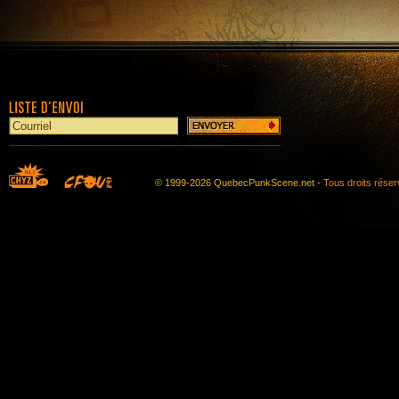
© 1999-2026 QuebecPunkScene.net -
Tous droits rése