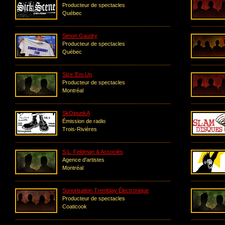
Producteur de spectacles
Québec
Simon Gaudry
Producteur de spectacles
Québec
Size 'Em Up
Producteur de spectacles
Montréal
SkOipunkA
Émission de radio
Trois-Rivières
S.L. Feldman & Associés
Agence d'artistes
Montréal
Sonorisation Tremblay Électronique
Producteur de spectacles
Coaticook