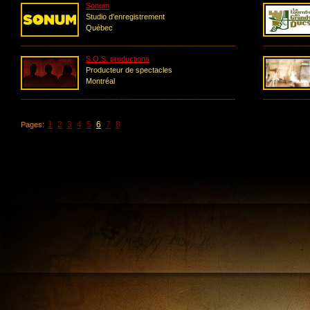
Sonum
Studio d'enregistrement
Québec
S.O.S. productions
Producteur de spectacles
Montréal
1
2
3
4
5
6
7
8
Pages: