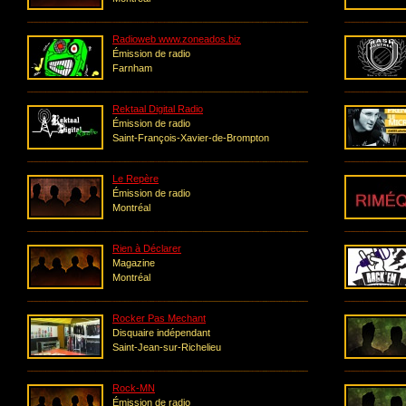
Radioweb www.zoneados.biz
Émission de radio
Farnham
Rektaal Digital Radio
Émission de radio
Saint-François-Xavier-de-Brompton
Le Repère
Émission de radio
Montréal
Rien à Déclarer
Magazine
Montréal
Rocker Pas Mechant
Disquaire indépendant
Saint-Jean-sur-Richelieu
Rock-MN
Émission de radio