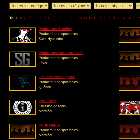
Tous
#
A
B
C
D
E
F
G
H
I
J
K
L
M
N
O
P
Q
R
S
T
U
V
W
X
Productions RudeBoy
Producteur de spectacles
Saint-Hyacinthe
Productions Sébastien Girard
Producteur de spectacles
Lévis
Les Productions Xyoltar
Producteur de spectacles
Québec
Punk Caste
Émission de radio
Montréal
PUNK MANIA
Producteur de spectacles
Montréal