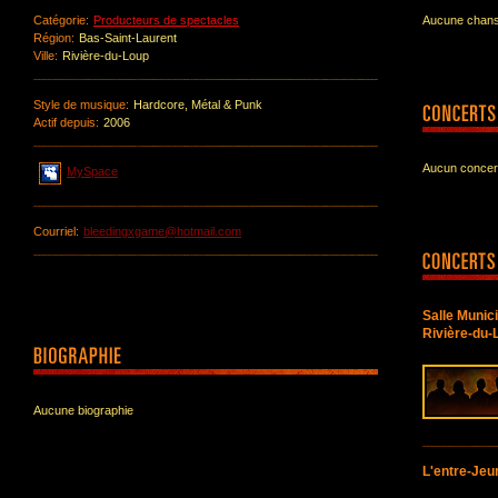
Catégorie:
Producteurs de spectacles
Aucune chanso
Région:
Bas-Saint-Laurent
Ville:
Rivière-du-Loup
Style de musique:
Hardcore, Métal & Punk
Actif depuis:
2006
Aucun concert
MySpace
Courriel:
bleedingxgame@hotmail.com
Salle Munic
Rivière-du-
Aucune biographie
L'entre-Jeu