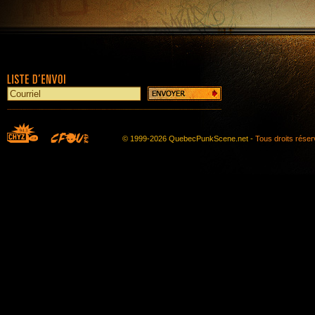
© 1999-2026 QuebecPunkScene.net -
Tous droits rése