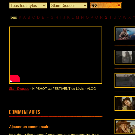
Tous
#
A
B
C
D
E
F
G
H
I
J
K
L
M
N
O
P
Q
R
S
T
U
V
W
X
Slam Disques
- HIPSHOT au FESTIVENT de Lévis - VLOG
Ajouter un commentaire
Vous devez être connecté pour ajouter un commentaire. Vous