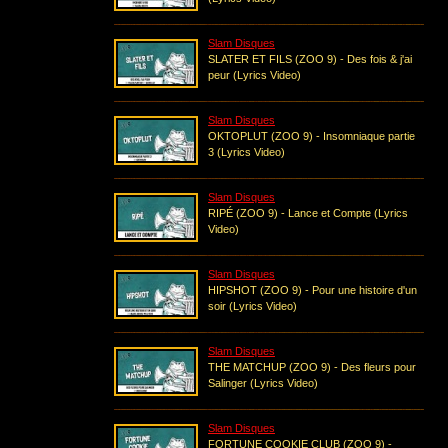
Slam Disques
SLATER ET FILS (ZOO 9) - Des fois & j'ai
peur (Lyrics Video)
Slam Disques
OKTOPLUT (ZOO 9) - Insomniaque partie
3 (Lyrics Video)
Slam Disques
RIPÉ (ZOO 9) - Lance et Compte (Lyrics
Video)
Slam Disques
HIPSHOT (ZOO 9) - Pour une histoire d'un
soir (Lyrics Video)
Slam Disques
THE MATCHUP (ZOO 9) - Des fleurs pour
Salinger (Lyrics Video)
Slam Disques
FORTUNE COOKIE CLUB (ZOO 9) -