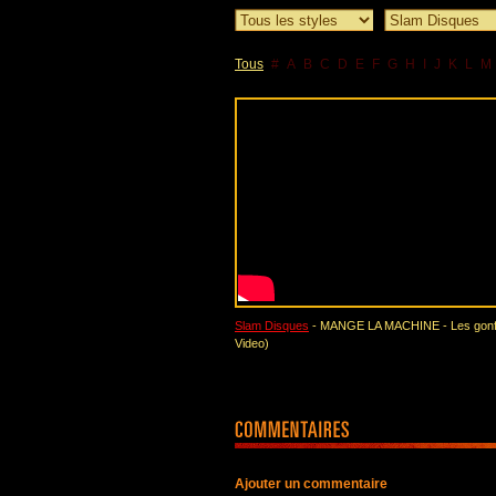
Tous
#
A
B
C
D
E
F
G
H
I
J
K
L
M
Slam Disques
- MANGE LA MACHINE - Les gonfl
Video)
Ajouter un commentaire