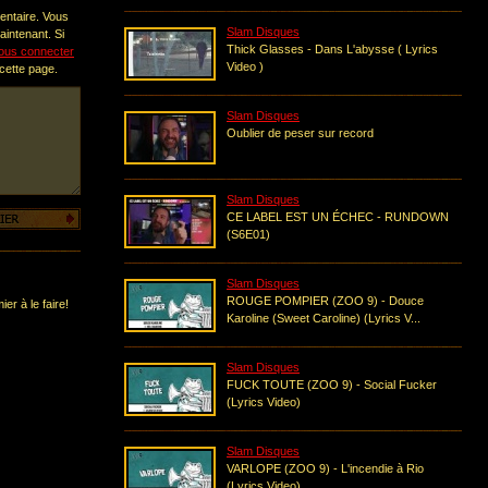
entaire. Vous
Slam Disques
intenant. Si
Thick Glasses - Dans L'abysse ( Lyrics
ous connecter
Video )
 cette page.
Slam Disques
Oublier de peser sur record
Slam Disques
CE LABEL EST UN ÉCHEC - RUNDOWN
(S6E01)
Slam Disques
ROUGE POMPIER (ZOO 9) - Douce
er à le faire!
Karoline (Sweet Caroline) (Lyrics V...
Slam Disques
FUCK TOUTE (ZOO 9) - Social Fucker
(Lyrics Video)
Slam Disques
VARLOPE (ZOO 9) - L'incendie à Rio
(Lyrics Video)