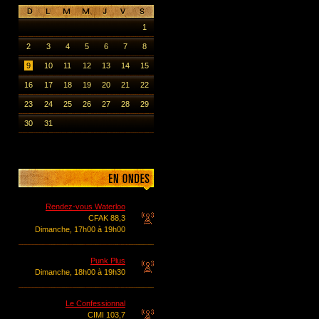
1
2
3
4
5
6
7
8
9
10
11
12
13
14
15
16
17
18
19
20
21
22
23
24
25
26
27
28
29
30
31
Rendez-vous Waterloo
CFAK 88,3
Dimanche, 17h00 à 19h00
Punk Plus
Dimanche, 18h00 à 19h30
Le Confessionnal
CIMI 103,7