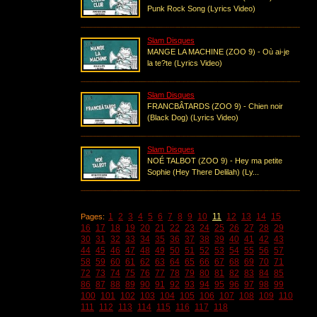
Punk Rock Song (Lyrics Video)
Slam Disques
MANGE LA MACHINE (ZOO 9) - Où ai-je
la te?te (Lyrics Video)
Slam Disques
FRANCBÂTARDS (ZOO 9) - Chien noir
(Black Dog) (Lyrics Video)
Slam Disques
NOÉ TALBOT (ZOO 9) - Hey ma petite
Sophie (Hey There Delilah) (Ly...
1
2
3
4
5
6
7
8
9
10
11
12
13
14
15
Pages:
16
17
18
19
20
21
22
23
24
25
26
27
28
29
30
31
32
33
34
35
36
37
38
39
40
41
42
43
44
45
46
47
48
49
50
51
52
53
54
55
56
57
58
59
60
61
62
63
64
65
66
67
68
69
70
71
72
73
74
75
76
77
78
79
80
81
82
83
84
85
86
87
88
89
90
91
92
93
94
95
96
97
98
99
100
101
102
103
104
105
106
107
108
109
110
111
112
113
114
115
116
117
118