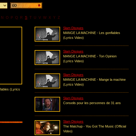
N
O
P
Q
R
S
T
U
V
W
X
Y
Z
Slam Disques
MANGE LA MACHINE - Les gonflables
(Lyrics Video)
Slam Disques
MANGE LA MACHINE - Ton Opinion
(Lyrics Video)
Slam Disques
MANGE LA MACHINE - Mange la machine
(Lyrics Video)
ables (Lyrics
Slam Disques
Conseils pour les personnes de 31 ans
Slam Disques
The Matchup - You Got The Music (Official
Video)