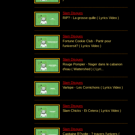
Slam Disques
RIP? - La grosse quille ( Lyrics Video )
Slam Disques
Fortune Cookie Club - Partir pour
l'universit? ( Lyrics Video )
Slam Disques
Rouge Pompier - Nager dans le cabanon
d'eau ( Wattershed ) ( Lyri...
Slam Disques
Varlope - Les Cornichons ( Lyrics Video )
Slam Disques
Slam Chicks - Et Cetera ( Lyrics Video )
Slam Disques
Capitaine R?volte - ? travers l'univers (