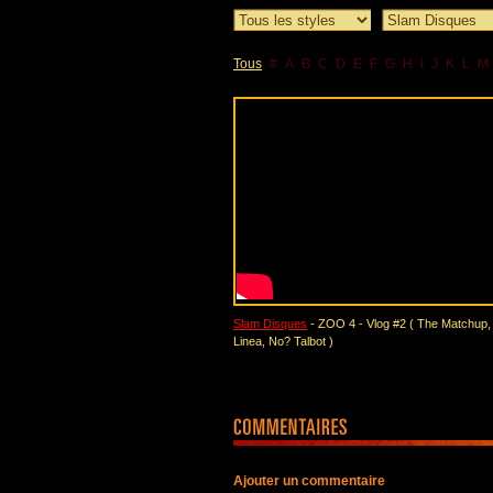
Tous
#
A
B
C
D
E
F
G
H
I
J
K
L
M
Slam Disques
- ZOO 4 - Vlog #2 ( The Matchup,
Linea, No? Talbot )
Ajouter un commentaire