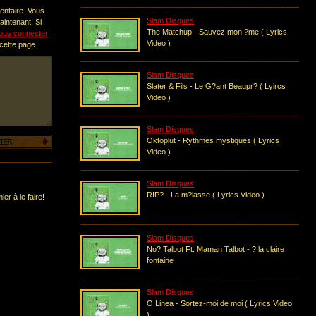
entaire. Vous
Slam Disques
intenant. Si
The Matchup - Sauvez mon ?me ( Lyrics
ous connecter
Video )
 cette page.
Slam Disques
Slater & Fils - Le G?ant Beaupr? ( Lyircs
Video )
Slam Disques
Oktoplut - Rythmes mystiques ( Lyrics
Video )
Slam Disques
RIP? - La m?lasse ( Lyrics Video )
er à le faire!
Slam Disques
No? Talbot Ft. Maman Talbot - ? la claire
fontaine
Slam Disques
O Linea - Sortez-moi de moi ( Lyrics Video
)