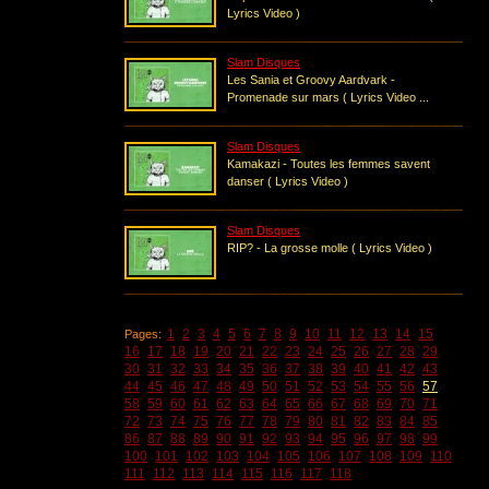
Lyrics Video )
Slam Disques
Les Sania et Groovy Aardvark -
Promenade sur mars ( Lyrics Video ...
Slam Disques
Kamakazi - Toutes les femmes savent
danser ( Lyrics Video )
Slam Disques
RIP? - La grosse molle ( Lyrics Video )
1
2
3
4
5
6
7
8
9
10
11
12
13
14
15
Pages:
16
17
18
19
20
21
22
23
24
25
26
27
28
29
30
31
32
33
34
35
36
37
38
39
40
41
42
43
44
45
46
47
48
49
50
51
52
53
54
55
56
57
58
59
60
61
62
63
64
65
66
67
68
69
70
71
72
73
74
75
76
77
78
79
80
81
82
83
84
85
86
87
88
89
90
91
92
93
94
95
96
97
98
99
100
101
102
103
104
105
106
107
108
109
110
111
112
113
114
115
116
117
118