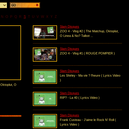
N
O
P
Q
R
S
T
U
V
W
X
Y
Z
Slam Disques
ZOO 4 - Vlog #2 ( The Matchup, Oktoplut,
O Linea & No? Talbot ...
Slam Disques
ZOO 4 - Vlog #1 ( ROUGE POMPIER )
Slam Disques
Les Shirley - Ma vie ? l'heure ( Lyrics Video
)
 Oktoplut, O
Slam Disques
RIP? - La 40 ( Lyrics Video )
Slam Disques
Frank Custeau - J'aime le Rock N' Roll (
Lyrics Video )