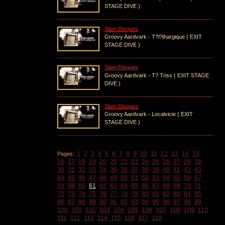
STAGE DIVE )
Slam Disques
Groovy Aardvark - T?l?thargique ( EXIT
STAGE DIVE )
Slam Disques
Groovy Aardvark - T? Triss ( EXIT STAGE
DIVE )
Slam Disques
Groovy Aardvark - Localvicie ( EXIT
STAGE DIVE )
1
2
3
4
5
6
7
8
9
10
11
12
13
14
15
Pages:
16
17
18
19
20
21
22
23
24
25
26
27
28
29
30
31
32
33
34
35
36
37
38
39
40
41
42
43
44
45
46
47
48
49
50
51
52
53
54
55
56
57
58
59
60
61
62
63
64
65
66
67
68
69
70
71
72
73
74
75
76
77
78
79
80
81
82
83
84
85
86
87
88
89
90
91
92
93
94
95
96
97
98
99
100
101
102
103
104
105
106
107
108
109
110
111
112
113
114
115
116
117
118