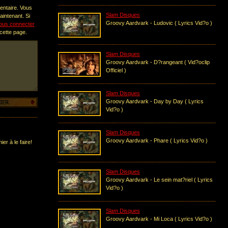
entaire. Vous
Slam Disques
intenant. Si
Groovy Aardvark - Ludovic ( Lyrics Vid?o )
ous connecter
 cette page.
Slam Disques
Groovy Aardvark - D?rangeant ( Vid?oclip
Officiel )
Slam Disques
Groovy Aardvark - Day by Day ( Lyrics
Vid?o )
Slam Disques
Groovy Aardvark - Phare ( Lyrics Vid?o )
er à le faire!
Slam Disques
Groovy Aardvark - Le sein mat?riel ( Lyrics
Vid?o )
Slam Disques
Groovy Aardvark - Mi Loca ( Lyrics Vid?o )