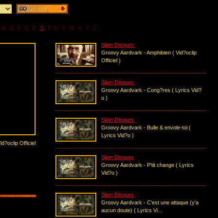
N
O
P
Q
R
S
T
U
V
W
X
Y
Z
Slam Disques
Groovy Aardvark - Amphibien ( Vid?oclip
Officiel )
Slam Disques
Groovy Aardvark - Cong?res ( Lyrics Vid?
o )
Slam Disques
Groovy Aardvark - Bulle & envole-toi (
Lyrics Vid?o )
d?oclip Officiel
Slam Disques
Groovy Aardvark - P'tit change ( Lyrics
Vid?o )
Slam Disques
Groovy Aardvark - C'est une attaque (y'a
aucun doute) ( Lyrics Vi...