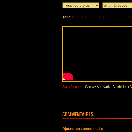
Tous
#
A
B
C
D
E
F
G
H
I
J
K
L
M
Slam Disques
- Groovy Aardvark - Amphibien ( Vi
)
Ajouter un commentaire