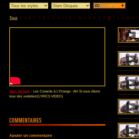
Tous
#
A
B
C
D
E
F
G
H
I
J
K
L
M
N
O
P
Q
R
S
T
U
V
W
X
Slam Disques
- Les Conards à L'Orange - Ah! Si nous étions
tous des vedettes!(LYRICS VIDEO)
Ajouter un commentaire