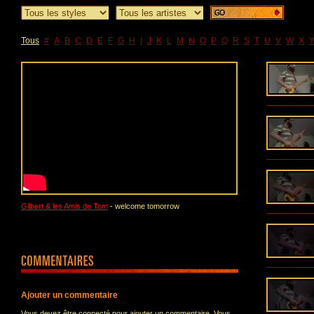
Tous
#
A
B
C
D
E
F
G
H
I
J
K
L
M
N
O
P
Q
R
S
T
U
V
W
X
Gilbert & les Amis de Tom
- welcome tomorrow
Ajouter un commentaire
Vous devez être connecté pour ajouter un commentaire. Vous