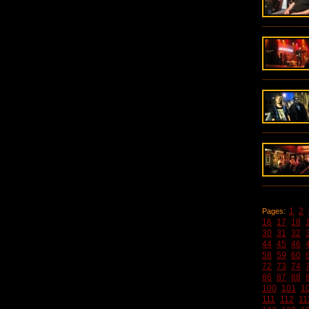
1
2
Pages:
16
17
18
30
31
32
44
45
46
58
59
60
72
73
74
86
87
88
100
101
1
111
112
11