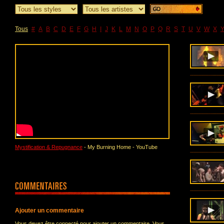
Tous
#
A
B
C
D
E
F
G
H
I
J
K
L
M
N
O
P
Q
R
S
T
U
V
W
X
Mystification & Repugnance
- My Burning Home - YouTube
Ajouter un commentaire
Vous devez être connecté pour ajouter un commentaire. Vous