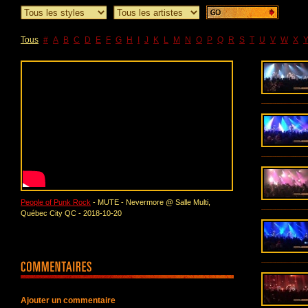
Tous
#
A
B
C
D
E
F
G
H
I
J
K
L
M
N
O
P
Q
R
S
T
U
V
W
X
People of Punk Rock
- MUTE - Nevermore @ Salle Multi,
Québec City QC - 2018-10-20
Ajouter un commentaire