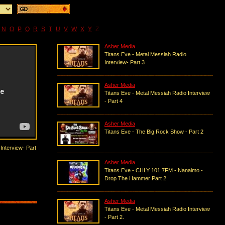
N
O
P
Q
R
S
T
U
V
W
X
Y
Z
Asher Media
Titans Eve - Metal Messiah Radio
Interview- Part 3
Asher Media
Titans Eve - Metal Messiah Radio Interview
- Part 4
Asher Media
Titans Eve - The Big Rock Show - Part 2
Interview- Part
Asher Media
Titans Eve - CHLY 101.7FM - Nanaimo -
Drop The Hammer Part 2
Asher Media
Titans Eve - Metal Messiah Radio Interview
- Part 2.