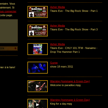
entaire. Vous
Asher Media
intenant. Si
Titans Eve - The Big Rock Show - Part 1
ous connecter
 cette page.
Asher Media
Titans Eve - The Big Rock Show - Part 3
Asher Media
Titans Eve - CHLY 101.7FM - Nanaimo -
Drop The Hammer Part 1
Gurpp
show 18 mars 2011
er à le faire!
Warning (hommage à Green Day)
‪Welcome to paradise.mpg‬‏
Warning (hommage à Green Day)
‪King for a day.mpg‬‏