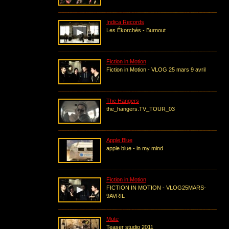
Indica Records
Les Ékorchés - Burnout
Fiction in Motion
Fiction in Motion - VLOG 25 mars 9 avril
The Hangers
the_hangers.TV_TOUR_03
Apple Blue
apple blue - in my mind
Fiction in Motion
FICTION IN MOTION - VLOG25MARS-
9AVRIL
Mute
Teaser studio 2011