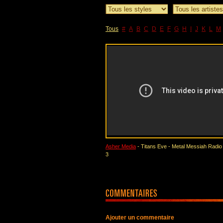
Tous
#
A
B
C
D
E
F
G
H
I
J
K
L
M
Asher Media
- Titans Eve - Metal Messiah Radio 
3
Ajouter un commentaire