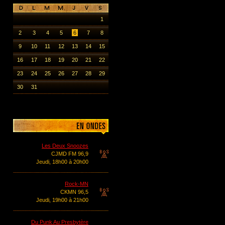
1
2
3
4
5
6
7
8
9
10
11
12
13
14
15
16
17
18
19
20
21
22
23
24
25
26
27
28
29
30
31
Les Deux Snoozes
CJMD FM 96,9
Jeudi, 18h00 à 20h00
Rock-MN
CKMN 96,5
Jeudi, 19h00 à 21h00
Du Punk Au Presbytère