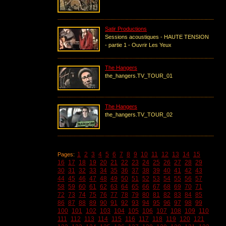
Satir Productions
Sessions acoustiques - HAUTE TENSION
- partie 1 - Ouvrir Les Yeux
The Hangers
the_hangers.TV_TOUR_01
The Hangers
the_hangers.TV_TOUR_02
1
2
3
4
5
6
7
8
9
10
11
12
13
14
15
Pages:
16
17
18
19
20
21
22
23
24
25
26
27
28
29
30
31
32
33
34
35
36
37
38
39
40
41
42
43
44
45
46
47
48
49
50
51
52
53
54
55
56
57
58
59
60
61
62
63
64
65
66
67
68
69
70
71
72
73
74
75
76
77
78
79
80
81
82
83
84
85
86
87
88
89
90
91
92
93
94
95
96
97
98
99
100
101
102
103
104
105
106
107
108
109
110
111
112
113
114
115
116
117
118
119
120
121