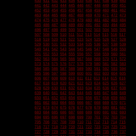
430
431
432
433
434
435
436
437
438
439
440
441
442
443
444
445
446
447
448
449
450
451
452
453
454
455
456
457
458
459
460
461
462
463
464
465
466
467
468
469
470
471
472
473
474
475
476
477
478
479
480
481
482
483
484
485
486
487
488
489
490
491
492
493
494
495
496
497
498
499
500
501
502
503
504
505
506
507
508
509
510
511
512
513
514
515
516
517
518
519
520
521
522
523
524
525
526
527
528
529
530
531
532
533
534
535
536
537
538
539
540
541
542
543
544
545
546
547
548
549
550
551
552
553
554
555
556
557
558
559
560
561
562
563
564
565
566
567
568
569
570
571
572
573
574
575
576
577
578
579
580
581
582
583
584
585
586
587
588
589
590
591
592
593
594
595
596
597
598
599
600
601
602
603
604
605
606
607
608
609
610
611
612
613
614
615
616
617
618
619
620
621
622
623
624
625
626
627
628
629
630
631
632
633
634
635
636
637
638
639
640
641
642
643
644
645
646
647
648
649
650
651
652
653
654
655
656
657
658
659
660
661
662
663
664
665
666
667
668
669
670
671
672
673
674
675
676
677
678
679
680
681
682
683
684
685
686
687
688
689
690
691
692
693
694
695
696
697
698
699
700
701
702
703
704
705
706
707
708
709
710
711
712
713
714
715
716
717
718
719
720
721
722
723
724
725
726
727
728
729
730
731
732
733
734
735
736
737