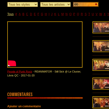
Tous
#
A
B
C
D
E
F
G
H
I
J
K
L
M
N
O
P
Q
R
S
T
U
V
W
X
People of Punk Rock
- REANIMATOR - Still Sick @ Le Cluster,
Lévis QC - 2017-01-20
Ajouter un commentaire