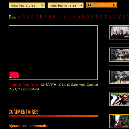
Tous
#
A
B
C
D
E
F
G
H
I
J
K
L
M
N
O
P
Q
R
S
T
U
V
W
X
People of Punk Rock
- UNEARTH - Giles @ Salle Multi, Québec
City QC - 2017-04-04
Ajouter un commentaire