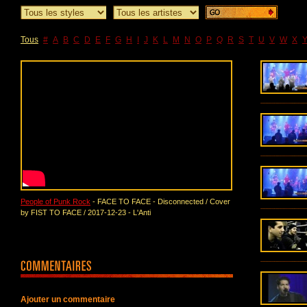
Tous
#
A
B
C
D
E
F
G
H
I
J
K
L
M
N
O
P
Q
R
S
T
U
V
W
X
People of Punk Rock
- FACE TO FACE - Disconnected / Cover
by FIST TO FACE / 2017-12-23 - L'Anti
Ajouter un commentaire