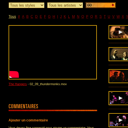
Tous
#
A
B
C
D
E
F
G
H
I
J
K
L
M
N
O
P
Q
R
S
T
U
V
W
X
The Hangers
- 02_09_thundermonks.mov
Ajouter un commentaire
Vous devez être connecté pour ajouter un commentaire. Vous